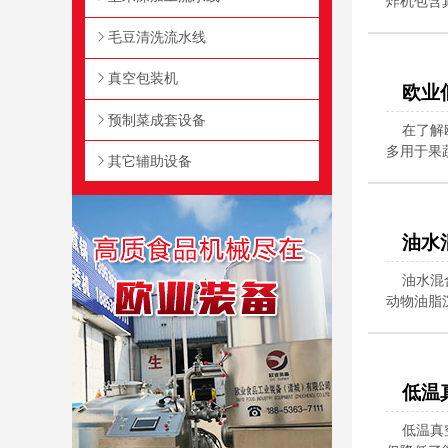
炸机包含
毛豆清洗流水线
真空包装机
欧业
预制菜成套设备
在了解
多用于果
其它辅助设备
油水
油水混
动物油脂
低温
低温真